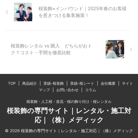
桜装飾×インバウンド｜2025年春のお客様
を惹きつける集客施策！
桜装飾レンタル vs 購入 どちらがおト
ク？コスト・手間を徹底比較
TOP
商品紹介
実績-桜装飾
実績-桜シート
会社概要
サイト
マップ
お問い合わせ
コラム
桜装飾・人工桜・造花・桜の飾り付け・桜レンタル
桜装飾の専門サイト｜レンタル・施工対
応｜（株）メディック
© 2026 桜装飾の専門サイト｜レンタル・施工対応｜（株）メディック