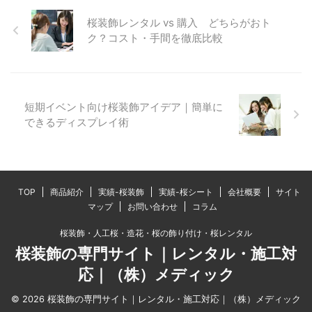
桜装飾レンタル vs 購入 どちらがおト
ク？コスト・手間を徹底比較
短期イベント向け桜装飾アイデア｜簡単に
できるディスプレイ術
TOP
商品紹介
実績-桜装飾
実績-桜シート
会社概要
サイト
マップ
お問い合わせ
コラム
桜装飾・人工桜・造花・桜の飾り付け・桜レンタル
桜装飾の専門サイト｜レンタル・施工対
応｜（株）メディック
© 2026 桜装飾の専門サイト｜レンタル・施工対応｜（株）メディック