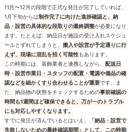
11月〜12月の段階で正式な発注が完了していれば、
1月下旬からは
制作完了に向けた進捗確認と、納
品・設営の具体的な段取りの最終調整
が必要になり
ます。たとえば、納品日が施設の受け入れスケジュ
ールとずれてしまうと、
搬入や設営が予定通りに行
えず、現場に混乱を招く可能性
もあります。
この時期には、装飾業者と連携しながら、
配送日
時・設営作業日・スタッフの配置・電源や備品の確
認などを細かくすり合わせることが重要
です。ま
た、納品物の状態をチェックするための
事前確認の
時間も1週間ほど確保できると、万が一のトラブル
にも対応しやすくなります。
すでに発注が済んでいるとはいえ、
「納品・設営で
失敗しないための最終確認期間」として、この時期