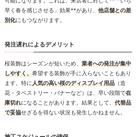
可能になります。これは、来店者に対して**「いち
早く春を感じさせる」効果**があり、
他店舗との差
別化
にもつながります。
発注遅れによるデメリット
桜装飾はシーズンが短いため、
業者への発注が集中
しやすく、
希望する装飾が手に入らないこともあり
ます。特に
人気の高い桜のディスプレイ用品
（造
花・タペストリー・バナーなど）は、早い段階で
在
庫切れ
になることがあります。結果として、
代替品
で妥協
せざるを得ない状況も発生しかねません。
施工スケジュールの確保