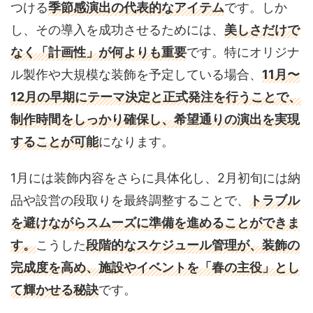
つける
季節感演出の代表的なアイテム
です。しか
し、その導入を成功させるためには、
美しさだけで
なく「計画性」が何よりも重要
です。特にオリジナ
ル製作や大規模な装飾を予定している場合、
11月〜
12月の早期にテーマ決定と正式発注を行うことで、
制作時間をしっかり確保し、希望通りの演出を実現
することが可能
になります。
1月には装飾内容をさらに具体化し、2月初旬には納
品や設営の段取りを最終調整することで、
トラブル
を避けながらスムーズに準備を進めることができま
す。
こうした
段階的なスケジュール管理が、装飾の
完成度を高め、施設やイベントを「春の主役」とし
て輝かせる秘訣
です。